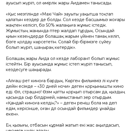
ауысып жүріп, ол өмірлік жары Аидамен танысады.
«Қыс мезгілінде «Махi Чай» зауыты уақытша тоқтап
қалатын кездер де болды. Сол кезде басшымыз жоғары
жақпен келісіп, біз 50% жалақыға жұмыс істедік.
Жұмыстың жанында пәтер жалдап тұрдық. Осындай
қиын кезеңдерде болашақ жарым үйінен тамақ әкеліп,
бізге қолдау көрсететін. Солай бір-бірімізге сүйеу
болып жүріп, шаңырақ көтердік».
Болашақ жары Аида ол кезде лаборант болып жұмыс
істейтін. Бір ауысымда жұмыс істеп жүріп танысып,
кездесуге шақырады.
«Алғаш рет киноға бардық. Көрген фильміміз әлі күнге
дейін есімде – «30 дней ночи» деген қорқынышты кино
еді. Өлә, страшно! Өзім қатты қорқып отырсам да, қыздың
қасында сыр білдірмей, намыстанып әзер отырдым.
«Қандай киноға әкелдің?» – деген реніш бола ма деп
едім, керісінше, оған дәл осындай фильмдер ұнайды
екен».
Ең қызығы, отбасын құрмай жатып екі жас ақылдасып,
несиеге көлік алады.