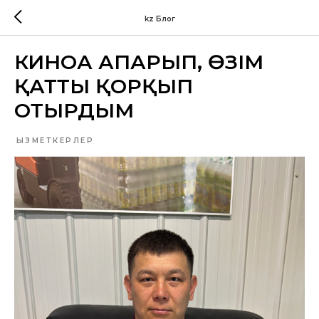
kz Блог
КИНОҒА АПАРЫП, ӨЗІМ
ҚАТТЫ ҚОРҚЫП
ОТЫРДЫМ
ҚЫЗМЕТКЕРЛЕР