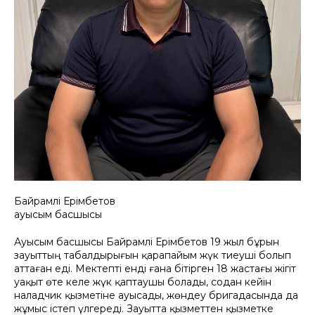
Байрамәлі Ерімбетов
ауысым басшысы
Ауысым басшысы Байрамәлі Ерімбетов 19 жыл бұрын
зауыттың табалдырығын қарапайым жүк тиеуші болып
аттаған еді. Мектепті енді ғана бітірген 18 жастағы жігіт
уақыт өте келе жүк қаптаушы болады, содан кейін
наладчик қызметіне ауысады, жөндеу бригадасында да
жұмыс істеп үлгереді. Зауытта қызметтен қызметке