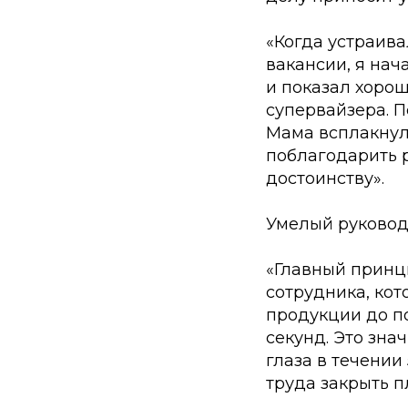
«Когда устраивал
вакансии, я нач
и показал хорош
супервайзера. 
Мама всплакнула
поблагодарить р
достоинству».
Умелый руковод
«Главный принци
сотрудника, ко
продукции до по
секунд. Это зна
глаза в течении
труда закрыть п