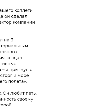
нашего коллеги
да он сделал
ектор компании
л на 3
риториальным
ального
я: создал
итивные
 – я прыгнул с
сторг и море
его полета».
 Он любит петь,
данность своему
герой.