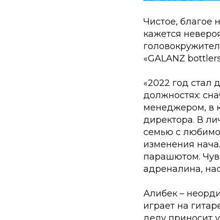
Чистое, благое 
кажется невероя
головокружител
«GALANZ bottler
«2022 год стал 
должностях: сн
менеджером, в 
директора. В л
семью с любимой
изменения начал
парашютом. Чувс
адреналина, нас
Алибек – неорди
играет на гитар
делу приносит у