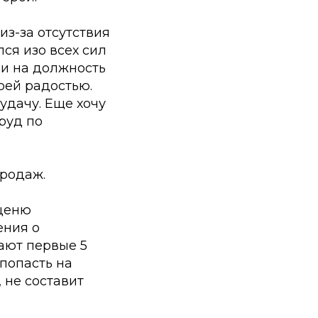
из-за отсутствия
лся изо всех сил
ли на должность
оей радостью.
удачу. Еще хочу
руд по
родаж.
 ценю
ения о
ают первые 5
 попасть на
, не составит