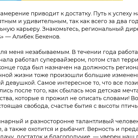
намерение приводит к достатку. Путь к успеху 
тным и удивительным, так как всего за два го
ьную карьеру. Знакомьтесь, региональный дир
s» — Алибек Бекенов.
для меня незабываемым. В течении года работа
ачала работал супервайзером, потом стал тер
конце года был назначен на должность регион
ичной жизни тоже произошли большие изменени
 девушкой. Самое интересное то, что все поз
ись после того, как сбылась моя детская мечта
тва, которые я прожил не описать словами! Во
тоящая свобода, счастье бытия с высоты птичь
нарный и разносторонне талантливый человек.
е, а также охотится и рыбачит. Верность и пре
дачу, достаток и благополучие, — уверен наш 