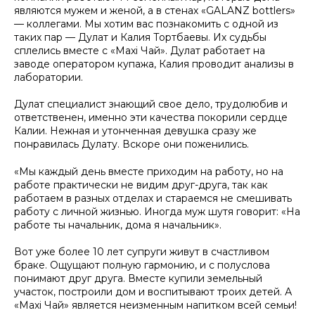
являются мужем и женой, а в стенах «GALANZ bottlers»
— коллегами. Мы хотим вас познакомить с одной из
таких пар — Дулат и Калия Тортбаевы. Их судьбы
сплелись вместе с «Maxi Чaй». Дулат работает на
заводе оператором купажа, Калия проводит анализы в
лаборатории.
Дулат специалист знающий свое дело, трудолюбив и
ответственен, именно эти качества покорили сердце
Калии. Нежная и утонченная девушка сразу же
понравилась Дулату. Вскоре они поженились.
«Мы каждый день вместе приходим на работу, но на
работе практически не видим друг-друга, так как
работаем в разных отделах и стараемся не смешивать
работу с личной жизнью. Иногда муж шутя говорит: «На
работе ты начальник, дома я начальник».
Вот уже более 10 лет супруги живут в счастливом
браке. Ощущают полную гармонию, и с полуслова
понимают друг друга. Вместе купили земельный
участок, построили дом и воспитывают троих детей. А
«Maxi Чай» является неизменным напитком всей семьи!